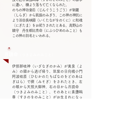
に遭い、機より落ちて亡くなられた。
のちの神功皇后（じんぐうこうごう）が新羅
（しらぎ）から凱旋のみぎり、この神の神託に
より活田長峡國（いくたながをのくに）に和魂
（にぎたま）をお祀りされたとある。高野山の
鎮守 丹生都比売命（にふつひめのみこと）も
この神の別名といわれる。
月読命
（つきよみのみこと）
伊邪那岐神（いざなぎのかみ）が黄泉（よ
み）の國から逃げ帰り、筑紫の日向橘小門
阿波岐原（ひむかのたちばなのをどのあは
ぎはら）で禊（みそぎ）をされたとき、左
の眼から天照大御神、右の目から月読命
（つきよみのみこと）、そのあとに素盞嗚
尊（すさのをのみこと）がお生まれになっ
た。
月読命は夜の食國すなわち月の世界を統治
せよと命を受け月の神、暦を司る神といわ
れている。
暦は満潮干潮にも影響するので、漁業にも
関係が深く、古くから生活に密着した神と