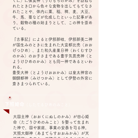
くに）に保食神（うけもちのかみ）を訪ねら
れたとき口から色々な食物を出してもてなさ
れたことや、体内に粟、稲、稗、麦、大豆、
牛、馬、蚕などが化成したといった記事があ
り、穀物の種の始まりとして、この神を崇め
ている。
『古事記』によると伊邪那岐、伊邪那美二神
が国生みのときに生まれた大宜都比売（おお
げつひめ）、また和久産巣日神（わくむすひ
のかみ）のお子さまである豊宇気毘売神（と
ようけひめのかみ）とも同一神であるといわ
れる。
豊受大神（とようけおおかみ）は皇太神宮の
御饌都神（みけつかみ）として伊勢の外宮に
斎きまつられている。
下照姫命
（したてるひめのみこと）
大国主神（おおくにぬしのかみ）が田心姫
命（たごりひめのみこと）を娶って生まれ
た神で、国や家庭、事業の安泰を司る神。
天照大御神（あまてらすおおみかみ）が天