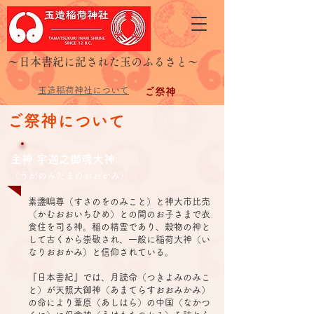
​～日本書紀に記された玉のふるさと～
玉造稲荷神社について
ご祭神
ご祭神について
主神 宇迦之御魂大神
（うがのみたまのおおかみ）
素盞嗚尊（すさのをのみこと）と神大市比売
（かむおおいちひめ）との間のお子さまで衣
食住を司る神。稲の精霊であり、穀物の神と
して古くから崇敬され、一般に稲荷大神（い
なりおおかみ）と信仰されている。
『日本書紀』では、月読命（つきよみのみこ
と）が天照大御神（あまてらすおおみかみ）
の命により葦原（あしはら）の中国（なかつ