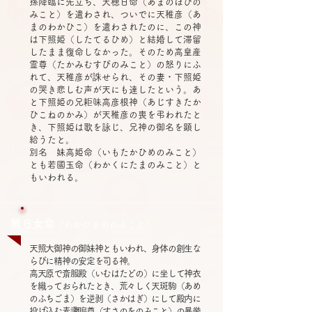
孫降臨に先立ち、天穂日命（あまのほひの
みこと）を遣わされ、ついでに天稚彦（あ
まのわかひこ）を遣わされたのに、この神
は下照姫（したてるひめ）と結婚して滞留
したまま復命しなかった。そのため高皇産
霊尊（たかみむすびのみこと）の怒りにふ
れて、天稚彦が誅せられ、その妻・下照姫
の哭き悲しむ声が天にも達したという。あ
と下照姫の兄耟味高彦根神（あじすきたか
ひこねのかみ）が天稚彦の喪を弔われたと
き、下照姫は歌を詠じ、兄神の御名を顕し
給うたと。
別名 妹高姫命（いもたかひめのみこと）
とも若國玉命（わかくにたまのみこと）と
もいわれる。
稚日女命
（
わかひるめのみこと）
天照大御神の御妹神ともいわれ、身体の創生な
らびに精神の安定を司る神。
高天原で斎服殿（いむはたどの）に坐して神衣
を織っておられたとき、荒々しく天斑駒（あめ
のふちごま）を逆剥（さかはぎ）にして殿内に
投げ込む素盞嗚尊（すさのをのみこと）の暴挙