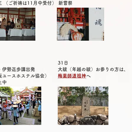
三 （ご祈祷は11月中受付）
​新嘗祭
31日
・伊勢迄歩講出発
大祓（年越の祓）お参りの方は、
阪ユースホステル協会）
梅薬師道祖神
へ
止中