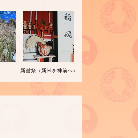
新嘗祭（新米を神前へ）