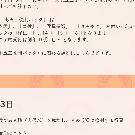
社へご相談下さい。
「七五三便利パック」 は
衣裳」、「着付」、「写真撮影」、「おみやげ」 が付いた5点
クの日程は、11月14日・15日・16日となります。
予約受付は例年 10月1日～ となります。
七五三便利パック）に関わる詳細はこちらでどうぞ。
23日
食である稲（古代米）を栽培し、その収穫に感謝する行事
信仰はこちら