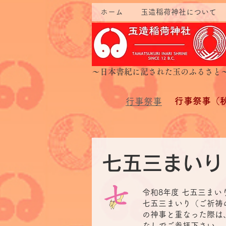
ホーム
玉造稲荷神社について
​～日本書紀に記された玉のふるさと
​行事祭事（
行事祭事
七五三まいり
令和8年度 七五三まい
七五三まいり（ご祈祷
の神事と重なった際は
なしでご参拝下さい。