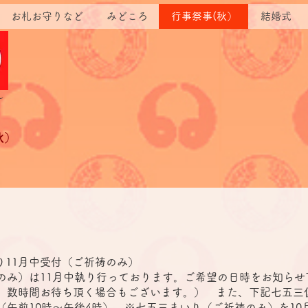
お札お守りなど
みどころ
行事祭事(秋）
結婚式
～
秋）
り11月中受付（ご祈祷のみ）
のみ）は11月中執り行っております。ご希望の日時をお知らせ
、数時間お待ち頂く場合もございます。） また、下記七五三
（午前10時～午後4時） ※七五三まいり（ご祈祷のみ）を10