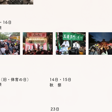
・16日
祭
日（旧・体育の日）
14日・15日
祭
秋 祭
23日