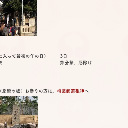
に入って最初の午の日）
3日
祭
節分祭、厄除け
（夏越の祓）お参りの方は、
梅薬師道祖神
へ