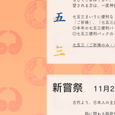
望される方は、一度神
七五三まいりに便利な 
「ご祈祷」、「七五三
◎本年の七五三便利パッ
◎七五三便利パックのご
七五三（ご祈祷のみ・
新嘗祭
11月
古代より、日本人の主
稲に関わる稲荷