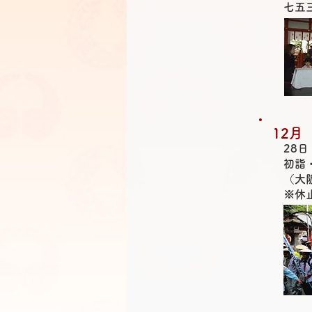
七五
12月
28日
初詣
（大
※休